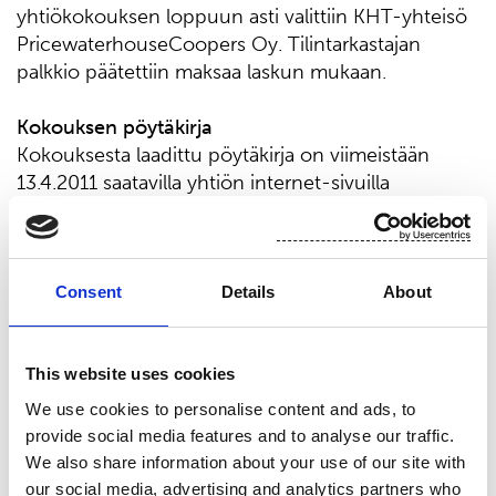
yhtiökokouksen loppuun asti valittiin KHT-yhteisö
PricewaterhouseCoopers Oy. Tilintarkastajan
palkkio päätettiin maksaa laskun mukaan.
Kokouksen pöytäkirja
Kokouksesta laadittu pöytäkirja on viimeistään
13.4.2011 saatavilla yhtiön internet-sivuilla
osoitteessa
www.suominen.fi
.
Tampereella 30.3.2011
Consent
Details
About
SUOMINEN YHTYMÄ OYJ
Petri Rolig
This website uses cookies
toimitusjohtaja
We use cookies to personalise content and ads, to
provide social media features and to analyse our traffic.
We also share information about your use of our site with
Lisätietoja:
our social media, advertising and analytics partners who