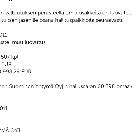
van valtuutuksen perusteella omia osakkeita on luovut
tuksen jäsenille osana hallituspalkkioita seuraavasti:
011
uste: muu luovutus
507 kpl
7 EUR
0 998,29 EUR
een Suominen Yhtymä Oyj:n hallussa on 60 298 omaa o
2011
YMÄ OYJ