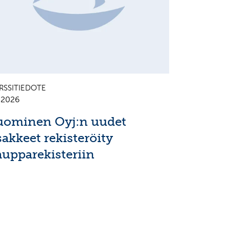
RSSITIEDOTE
7.2026
uominen Oyj:n uudet
sakkeet rekisteröity
aupparekisteriin