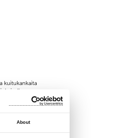
a kuitukankaita
jokaisella
, Hollannissa,
naa euroa ja
.
About