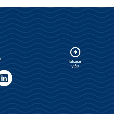
a
Takaisin
ylös