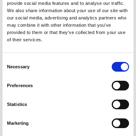
provide social media features and to analyse our traffic.
Suominen Yhtymä Oyj
We also share information about your use of our site with
our social media, advertising and analytics partners who
Arto Kiiskinen
may combine it with other information that you’ve
talousjohtaja
provided to them or that they’ve collected from your use
of their services.
Lisätietoja:
talousjohtaja Arto Kiiskinen, puh. 010 214 300
Consent
Necessary
Selection
Suominen valmistaa korkealaatuisia joustopakkauksia,
Preferences
kosteuspyyhkeitä ja kuitukankaita teollisuuden ja kaupan
käyttöön. Yhtiö on merkittävä toimija Euroopassa jokaisella
Statistics
liiketoiminta-alueellaan. Suomisen yksiköt sijaitsevat
Suomessa, Puolassa, Hollannissa ja Venäjällä. Yhtiön liikevaihto
oli vuonna 2010 noin 173 miljoonaa euroa ja henkilöstömäärä
Marketing
900. Suominen on listattuna NASDAQ OMX Helsingissä.