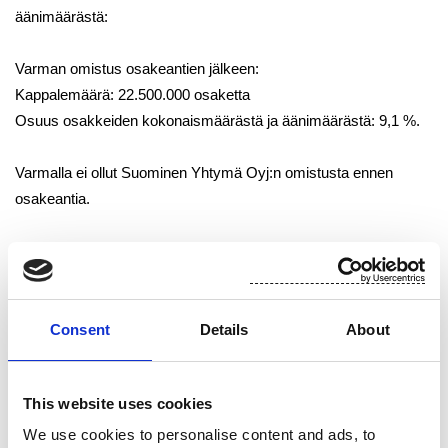
äänimäärästä:
Varman omistus osakeantien jälkeen:
Kappalemäärä: 22.500.000 osaketta
Osuus osakkeiden kokonaismäärästä ja äänimäärästä: 9,1 %.
Varmalla ei ollut Suominen Yhtymä Oyj:n omistusta ennen
osakeantia.
Liputuksen laskentaperusteena on Suominen Yhtymä Oyj:n
21.10.2011 kaupparekisteriin merkitty osakkeiden
kokonaismäärä ja äänimäärä osakeantien jälkeen. Suominen
Consent
Details
About
Yhtymä Oyj:n kaupparekisteriin merkitty osakkeiden lukumäärä
ja äänimäärä on 245.934.122 osaketta ja ääntä.
This website uses cookies
Tampereella 21.10.2011
We use cookies to personalise content and ads, to