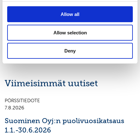
www.suominen.fi
Allow all
Jakelu:
NASDAQ OMX Helsinki Oy
Allow selection
Keskeiset tiedotusvälineet
www.suominen.fi
Deny
Viimeisimmät uutiset
PÖRSSITIEDOTE
7.8.2026
Suominen Oyj:n puolivuosikatsaus
1.1.-30.6.2026