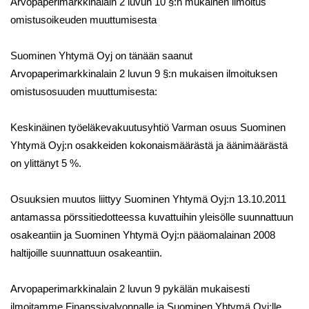
Arvopaperimarkkinalain 2 luvun 10 §:n mukainen ilmoitus
omistusoikeuden muuttumisesta
Suominen Yhtymä Oyj on tänään saanut
Arvopaperimarkkinalain 2 luvun 9 §:n mukaisen ilmoituksen
omistusosuuden muuttumisesta:
Keskinäinen työeläkevakuutusyhtiö Varman osuus Suominen
Yhtymä Oyj:n osakkeiden kokonaismäärästä ja äänimäärästä
on ylittänyt 5 %.
Osuuksien muutos liittyy Suominen Yhtymä Oyj:n 13.10.2011
antamassa pörssitiedotteessa kuvattuihin yleisölle suunnattuun
osakeantiin ja Suominen Yhtymä Oyj:n pääomalainan 2008
haltijoille suunnattuun osakeantiin.
Arvopaperimarkkinalain 2 luvun 9 pykälän mukaisesti
ilmoitamme Finanssivalvonnalle ja Suominen Yhtymä Oyj:lle