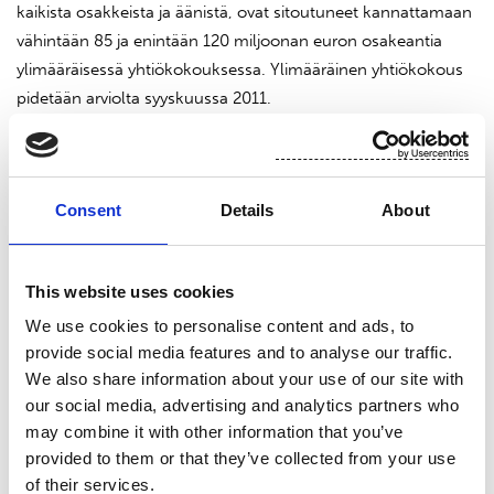
kaikista osakkeista ja äänistä, ovat sitoutuneet kannattamaan
vähintään 85 ja enintään 120 miljoonan euron osakeantia
ylimääräisessä yhtiökokouksessa. Ylimääräinen yhtiökokous
pidetään arviolta syyskuussa 2011.
Liputuksen laskentaperusteena on oletus, että osakeanti
toteutuu vähimmäismäärän suuruisena.
Consent
Details
About
Kaupan voimaanastuminen edellyttää kilpailuviranomaisten
hyväksyntää.
This website uses cookies
We use cookies to personalise content and ads, to
Helsinki 4.8.2011
provide social media features and to analyse our traffic.
We also share information about your use of our site with
Sampo Oyj
our social media, advertising and analytics partners who
may combine it with other information that you’ve
pp. Laura Liljeström pp. Kirsi Ylikoski
provided to them or that they’ve collected from your use
of their services.