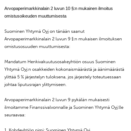
Arvopaperimarkkinalain 2 luvun 10 §:n mukainen ilmoitus
omistusoikeuden muuttumisesta
Suominen Yhtymä Oyj on tänään saanut
Arvopaperimarkkinalain 2 luvun 9 §:n mukaisen ilmoituksen
omistusosuuden muuttumisesta:
Mandatum Henkivakuutusosakeyhtiön osuus Suominen
Yhtymä Oyj:n osakkeiden kokonaismäärästä ja äänimäärästä
ylittää 5 % järjestelyn tuloksena, jos järjestely toteutuessaan
johtaa liputusrajan ylittymiseen.
Arvopaperimarkkinalain 2 luvun 9 pykälän mukaisesti
ilmoitamme Finanssivalvonnalle ja Suominen Yhtymä Oyj:lle
seuraavaa:
1. Kohdeyhtiön nimi: Suominen Yhtymä Oyj