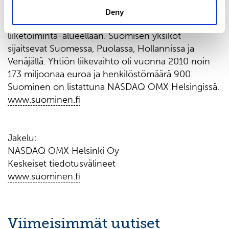
kuitukankaita teollisuuden ja kaupan käyttöön.
Deny
Yhtiö on merkittävä toimija Euroopassa jokaisella
liiketoiminta-alueellaan. Suomisen yksiköt
sijaitsevat Suomessa, Puolassa, Hollannissa ja
Venäjällä. Yhtiön liikevaihto oli vuonna 2010 noin
173 miljoonaa euroa ja henkilöstömäärä 900.
Suominen on listattuna NASDAQ OMX Helsingissä.
www.suominen.fi
Jakelu:
NASDAQ OMX Helsinki Oy
Keskeiset tiedotusvälineet
www.suominen.fi
Viimeisimmät uutiset