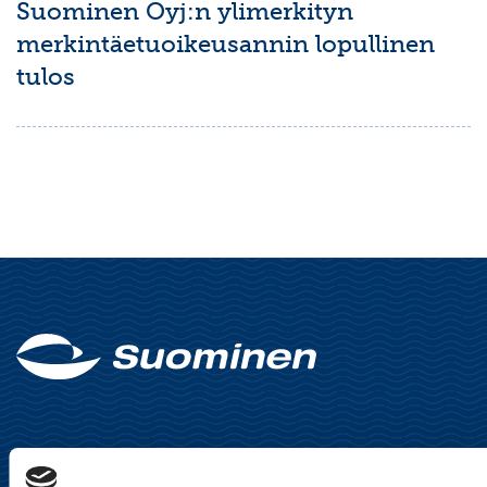
Suominen Oyj:n ylimerkityn
merkintäetuoikeusannin lopullinen
tulos
Suominen Oyj