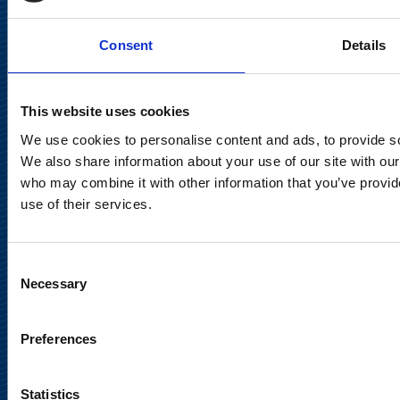
Consent
Details
Keilaranta 13 A
02150 Espoo
communications@suominencorp.com
This website uses cookies
Puh. 010 214 300
We use cookies to personalise content and ads, to provide soc
We also share information about your use of our site with our
who may combine it with other information that you’ve provid
Tietosuojaseloste
use of their services.
Käyttöehdot
Consent
Sosiaalinen media
Necessary
Selection
Preferences
Statistics