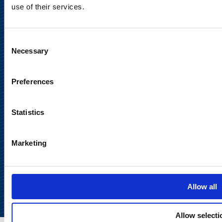
Tietosuojaseloste
use of their services.
Käyttöehdot
Consent
Necessary
Selection
Sosiaalinen media
Preferences
Statistics
Marketing
Takaisin
ylös
Allow all
Allow selecti